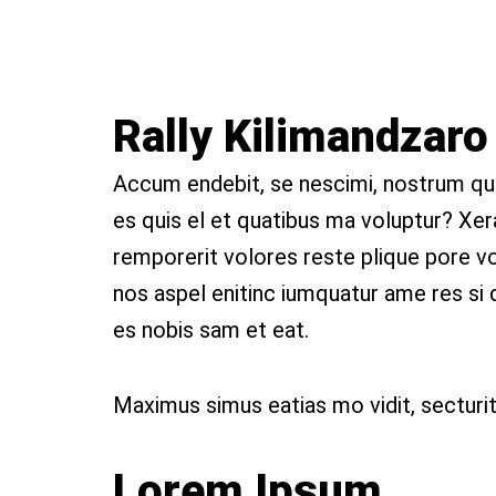
Rally Kilimandzar
Accum endebit, se nescimi, nostrum qu
es quis el et quatibus ma voluptur?
Xer
remporerit volores reste plique pore vol
nos aspel enitinc iumquatur ame res si d
es nobis sam et eat.
Maximus simus eatias mo vidit, secturit 
Lorem Ipsum