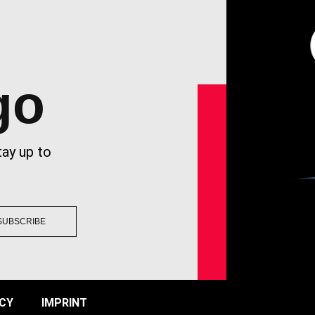
go
tay up to
SUBSCRIBE
ACY
IMPRINT