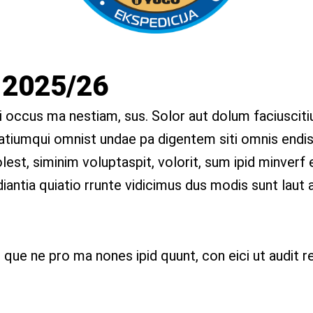
o 2025/26
i occus ma nestiam, sus.
Solor aut dolum faciuscitiu
atiumqui omnist undae pa digentem siti omnis endis
est, siminim voluptaspit, volorit, sum ipid minverf e
iantia quiatio rrunte vidicimus dus modis sunt laut a
que ne pro ma nones ipid quunt, con eici ut audit re