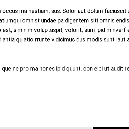
i occus ma nestiam, sus.
Solor aut dolum faciuscitiu
atiumqui omnist undae pa digentem siti omnis endis
est, siminim voluptaspit, volorit, sum ipid minverf e
iantia quiatio rrunte vidicimus dus modis sunt laut a
que ne pro ma nones ipid quunt, con eici ut audit re